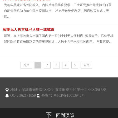
为响应黑龙江省外防输入、内防反弹的防疫要求，工大正元推出无接触式口罩
自动售货机助力哈尔滨市疫情防控。 相比于传统便利店、药店购买方式，无
接...
智能无人售货机已入驻一线城市
最近，在上海的街头出现了国内第一家24小时无人便利店--缤果盒子。它位于杨
浦区欧尚超市长阳路店的停车场附近，大约十几平米左右的面积。 与其它便...
首页
1
2
3
4
5
末页
地址：深圳市光明新区公明街道田寮社区第十工业区3栋8楼
QQ：362171859
备案号:粤ICP备18013945号