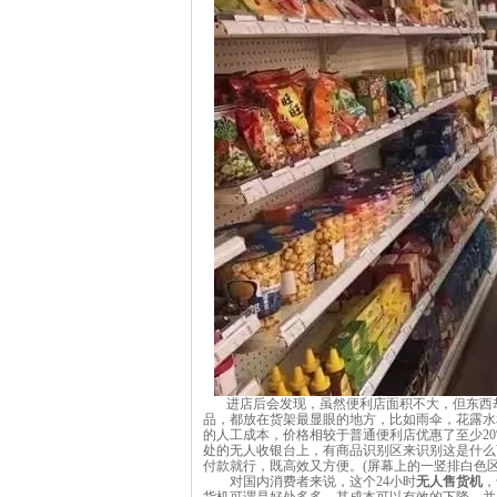
进店后会发现，虽然便利店面积不大，但东西却
品，都放在货架最显眼的地方，比如雨伞，花露水
的人工成本，价格相较于普通便利店优惠了至少20
处的无人收银台上，有商品识别区来识别这是什么
付款就行，既高效又方便。(屏幕上的一竖排白色
对国内消费者来说，这个24小时
无人售货机
，