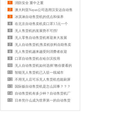
消防安全 重中之重
澳大利亚Nayax公司选用汉安达自动售
货机
冰淇淋自动售货机的优点和保养
在北京自动售卖机卖口罩3.5元一个
无人售货机的发展势不可挡!
无人零售自动售货机将迎来大发展
无人自动售货机|售卖机饮料自助售卖
机商
无人售货机越来越受到消费者欢迎
口罩自动售货机在哈尔滨投用
无人自动售货机如何选择?教你要看的
几个
智能无人售货机已入驻一线城市
不用无人店可乐无人售货机也能刷屏
抢流
国际贩自动售货机是怎么回事？？？
自动售货机有多少种？自动售货机厂
家告
日本凭什么成为世界第一的自动售货
机市