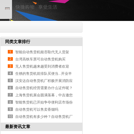
同类文章排行
智能自动售货机能否取代无人货架
台湾高铁车票可自动售货机购买
无人售货机越来越受到消费者欢迎
生锈的售货机前排队买便当...开业半
世纪
汉安达自动售货机厂积极开展消防应
急演
自动售货机经营需要办什么证件呢？
上海售货机展会圆满落幕，中吉邀您
共创
智能售货机已开始争夺便利店市场份
额
自动售货机可以售卖香烟吗
自动售货机有多少种？自动售货机厂
家告
最新资讯文章