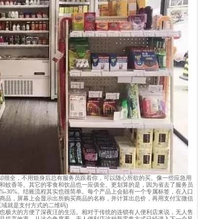
很全，不用烦身后总有服务员跟着你，可以随心所欲的买。像一些应急用
和蚊香等。其它的零食和饮品也一应俱全。更划算的是，因为省去了服务员
%-30%。结账流程其实也很简单。每个产品上会贴有一个专属标签，在入口
商品，屏幕上会显示出所购买商品的名称，并计算出总价，再用支付宝微信
区域就是支付方式的二维码)
也极大的方便了深夜汪的生活。相对于传统的连锁有人便利店来说，无人售